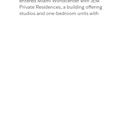
entered Miami Worldcenter with JEM
Private Residences, a building offering
studios and one-bedroom units with
entry prices near US$750,000, but with
design standards and high-profile
brands, including Rockwell and
Arquitectonica.
Naftali Group CEO, Miki Naftali, recently
told Bloomberg that "the demand 10
years ago in Miami was different from
today. The demographics are changing
and buyers are becoming more
sophisticated".
This new public is focusing on Miami’s
central corridor, a completely
transformed district, with museums,
restaurants, transportation, the arena
where the Miami Heat of the NBA play,
immediate access to the Brightline and
facing one of the most important cruise