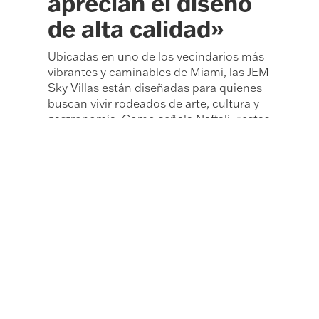
aprecian el diseño
de alta calidad»
Ubicadas en uno de los vecindarios más
vibrantes y caminables de Miami, las JEM
Sky Villas están diseñadas para quienes
buscan vivir rodeados de arte, cultura y
gastronomía. Como señala Naftali, «estas
residencias atraerán a compradores que
aprecian el diseño de alta calidad y la
Su ubicación en Miami
vida de lujo.
Worldcenter conecta a los residentes
con lo mejor de la ciudad
, desde
entretenimiento hasta arte y cultura».