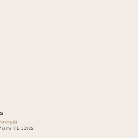
AS
marcada
Miami, FL 33132