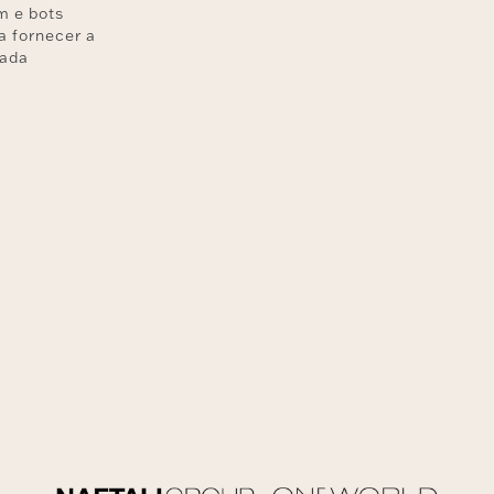
 e bots
a fornecer a
gada