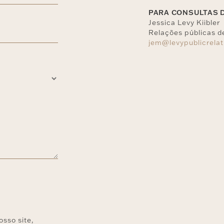
PARA CONSULTAS 
Jessica Levy Kiibler
Relações públicas d
jem@levypublicrela
osso site,