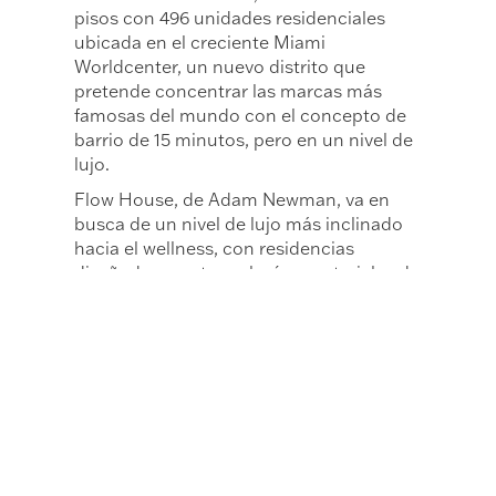
pisos con 496 unidades residenciales
ubicada en el creciente Miami
Worldcenter, un nuevo distrito que
pretende concentrar las marcas más
famosas del mundo con el concepto de
barrio de 15 minutos, pero en un nivel de
lujo.
Flow House, de Adam Newman, va en
busca de un nivel de lujo más inclinado
hacia el wellness, con residencias
diseñadas con tecnología y materiales de
origen ético, además de una amplia
gama de amenidades que incluyen
espacios de coworking, un gimnasio de
primer nivel y áreas de relajación y
meditación con el mismo objetivo:
ofrecer un lugar no solo para visitar, sino
para vivir.
Sin embargo, el éxito futuro de Miami